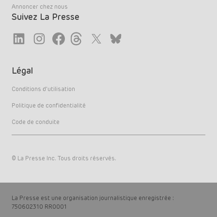
Annoncer chez nous
Suivez La Presse
Link
Link
Link
Link
Twitter
LinkedIn
Légal
Conditions d’utilisation
Politique de confidentialité
Code de conduite
© La Presse Inc. Tous droits réservés.
La Presse est une organisation journalistique enregistrée :
750602310 RR0001