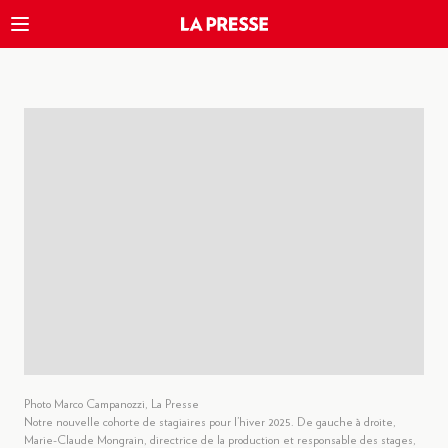
Photo Marco Campanozzi, La Presse
Notre nouvelle cohorte de stagiaires pour l’hiver 2025. De gauche à droite,
Marie-Claude Mongrain, directrice de la production et responsable des stages,