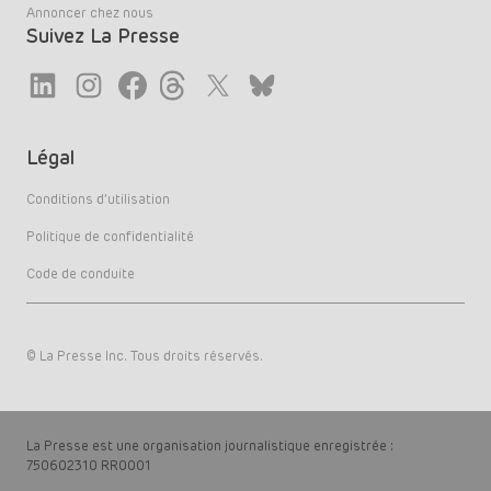
Annoncer chez nous
Suivez La Presse
Link
Link
Link
Link
Twitter
LinkedIn
Légal
Conditions d’utilisation
Politique de confidentialité
Code de conduite
© La Presse Inc. Tous droits réservés.
La Presse est une organisation journalistique enregistrée :
750602310 RR0001