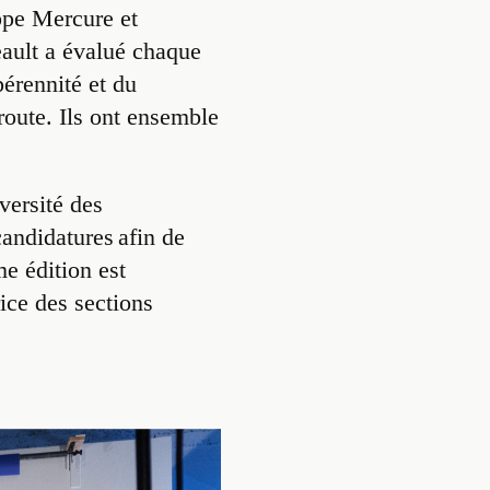
ppe Mercure et
eault a évalué chaque
érennité et du
 route. Ils ont ensemble
versité des
andidatures afin de
me édition est
ice des sections