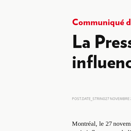
Communiqué de
La Press
influen
POST.DATE_STRING
27 NOVEMBRE 
Montréal, le 27 novem