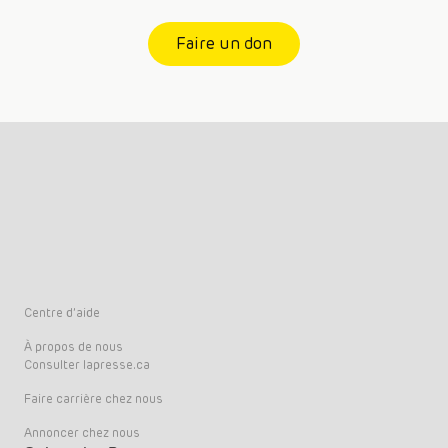
Faire un don
Centre d’aide
À propos de nous
Consulter lapresse.ca
Faire carrière chez nous
Annoncer chez nous