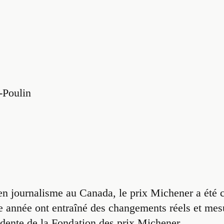
s-Poulin
 en journalisme au Canada, le prix Michener a été
e année ont entraîné des changements réels et mesu
ésidente de la Fondation des prix Michener.