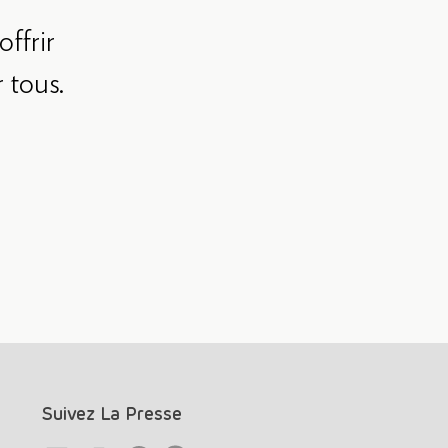
ffrir
 tous.
Suivez La Presse
Link
Link
Link
Link
Twitter