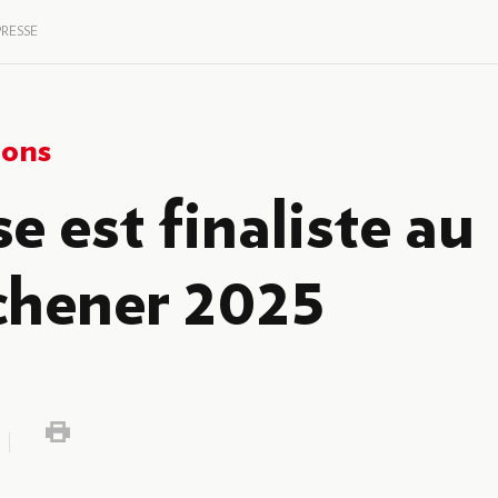
PRESSE
ions
e est finaliste au
chener 2025