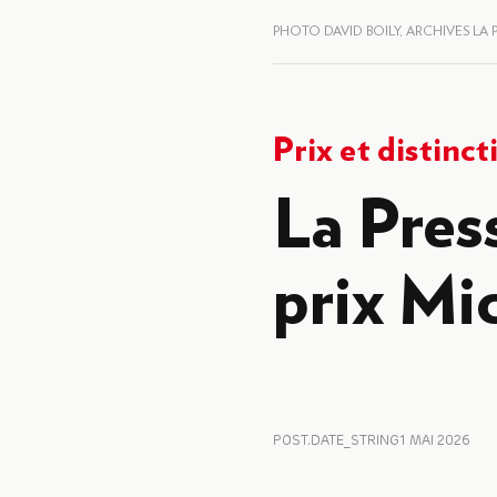
PHOTO DAVID BOILY, ARCHIVES LA 
Prix et distinct
La Press
prix Mi
POST.DATE_STRING
1 MAI 2026