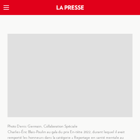
Photo Denis Germain, Collaboration Spéciale
Charles-Éric Blais-Poulin au gala du prix En-tête 2022, durant lequel il avait
remporté les honneurs dans la catégorie « Reportage en santé mentale au